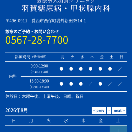
〒496-0911 愛西市西保町堤外新田3514-1
診療のご予約・お問い合わせ
0567-28-7700
診療時間
月
火
水
木
金
土
日
（受付時間）
9:00-12:00
●
●
●
●
●
●
／
（8:30-11:40）
内科
15:30-18:00
●
●
●
／
●
／
／
（15:00-17:40）
休診日：木曜午後、土曜午後、日曜、祝日
2026年8月
日
月
火
水
木
金
土
1