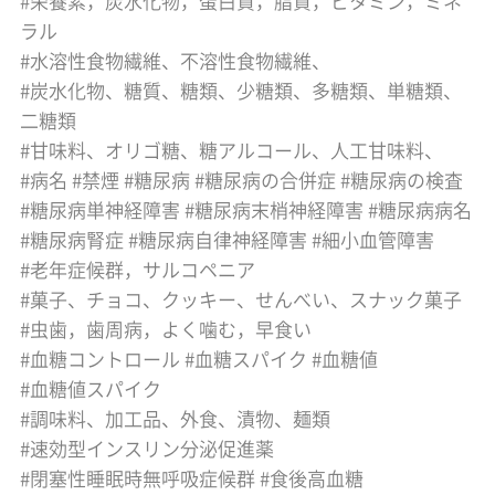
栄養素，炭水化物，蛋白質，脂質，ビタミン，ミネ
ラル
水溶性食物繊維、不溶性食物繊維、
炭水化物、糖質、糖類、少糖類、多糖類、単糖類、
二糖類
甘味料、オリゴ糖、糖アルコール、人工甘味料、
病名
禁煙
糖尿病
糖尿病の合併症
糖尿病の検査
糖尿病単神経障害
糖尿病末梢神経障害
糖尿病病名
糖尿病腎症
糖尿病自律神経障害
細小血管障害
老年症候群，サルコペニア
菓子、チョコ、クッキー、せんべい、スナック菓子
虫歯，歯周病，よく噛む，早食い
血糖コントロール
血糖スパイク
血糖値
血糖値スパイク
調味料、加工品、外食、漬物、麺類
速効型インスリン分泌促進薬
閉塞性睡眠時無呼吸症候群
食後高血糖