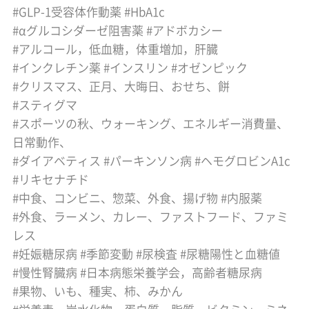
GLP-1受容体作動薬
HbA1c
αグルコシダーゼ阻害薬
アドボカシー
アルコール，低血糖，体重増加，肝臓
インクレチン薬
インスリン
オゼンピック
クリスマス、正月、大晦日、おせち、餅
スティグマ
スポーツの秋、ウォーキング、エネルギー消費量、
日常動作、
ダイアベティス
パーキンソン病
ヘモグロビンA1c
リキセナチド
中食、コンビニ、惣菜、外食、揚げ物
内服薬
外食、ラーメン、カレー、ファストフード、ファミ
レス
妊娠糖尿病
季節変動
尿検査
尿糖陽性と血糖値
慢性腎臓病
日本病態栄養学会，高齢者糖尿病
果物、いも、種実、柿、みかん