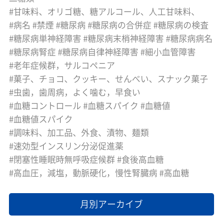
甘味料、オリゴ糖、糖アルコール、人工甘味料、
病名
禁煙
糖尿病
糖尿病の合併症
糖尿病の検査
糖尿病単神経障害
糖尿病末梢神経障害
糖尿病病名
糖尿病腎症
糖尿病自律神経障害
細小血管障害
老年症候群，サルコペニア
菓子、チョコ、クッキー、せんべい、スナック菓子
虫歯，歯周病，よく噛む，早食い
血糖コントロール
血糖スパイク
血糖値
血糖値スパイク
調味料、加工品、外食、漬物、麺類
速効型インスリン分泌促進薬
閉塞性睡眠時無呼吸症候群
食後高血糖
高血圧，減塩，動脈硬化，慢性腎臓病
高血糖
月別アーカイブ