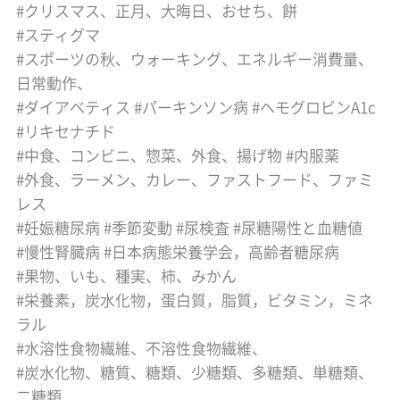
クリスマス、正月、大晦日、おせち、餅
スティグマ
スポーツの秋、ウォーキング、エネルギー消費量、
日常動作、
ダイアベティス
パーキンソン病
ヘモグロビンA1c
リキセナチド
中食、コンビニ、惣菜、外食、揚げ物
内服薬
外食、ラーメン、カレー、ファストフード、ファミ
レス
妊娠糖尿病
季節変動
尿検査
尿糖陽性と血糖値
慢性腎臓病
日本病態栄養学会，高齢者糖尿病
果物、いも、種実、柿、みかん
栄養素，炭水化物，蛋白質，脂質，ビタミン，ミネ
ラル
水溶性食物繊維、不溶性食物繊維、
炭水化物、糖質、糖類、少糖類、多糖類、単糖類、
二糖類